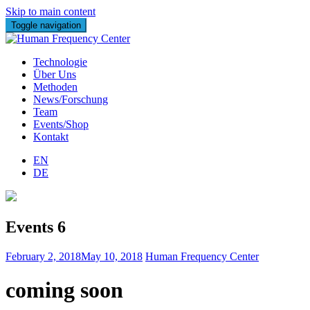
Skip to main content
Toggle navigation
Technologie
Über Uns
Methoden
News/Forschung
Team
Events/Shop
Kontakt
EN
DE
Events 6
February 2, 2018
May 10, 2018
Human Frequency Center
coming soon