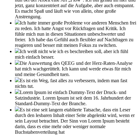
jetzt, ganz konzentriert auf die Aufgabe, aber auch entspannt.
Es macht Spaß und läuft wie von allein, ohne große
Anstrengung.
Ich hatte immer große Probleme vor anderen Menschen frei
zu reden. Ich hatte Angst vor Rückfragen und Kritik. Ich
fühle mich nun in diesen Situationen unbeschwerter und
freier. Ich habe das Gefühl auch flexibler auf Nachfragen zu
reagieren und besser mit meinen Fokus zu switchen.
Ich weiß nicht wie ich es beschreiben soll, aber ich fühl
mich einfach besser.
Die Auswertung des QEEG und der Herz-Raten-Analyse
hat mich wachgerüttelt. Ich kann und werde etwas für mich
und meine Gesundheit tuen.
Es ist ein Weg, fast alles zu verbessern, indem man fast
nichts tut.
Lorem Ipsum ist einfach Dummy-Text der Druck- und
Satzindustrie. Lorem Ipsum ist seit dem 16. Jahrhundert der
Standard-Dummy-Text der Branche.
Es ist eine seit langem etablierte Tatsache, dass ein Leser
durch den lesbaren Inhalt einer Seite abgelenkt wird, wenn er
sein Layout betrachtet. Der Sinn von Lorem Ipsum besteht
darin, dass es eine mehr oder weniger normale
Buchstabenverteilung hat