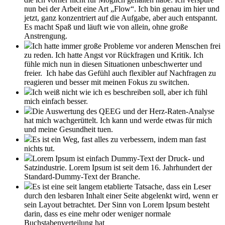
nun bei der Arbeit eine Art „Flow“. Ich bin genau im hier und
jetzt, ganz konzentriert auf die Aufgabe, aber auch entspannt.
Es macht Spaß und läuft wie von allein, ohne große
Anstrengung.
Ich hatte immer große Probleme vor anderen Menschen frei
zu reden. Ich hatte Angst vor Rückfragen und Kritik. Ich
fühle mich nun in diesen Situationen unbeschwerter und
freier. Ich habe das Gefühl auch flexibler auf Nachfragen zu
reagieren und besser mit meinen Fokus zu switchen.
Ich weiß nicht wie ich es beschreiben soll, aber ich fühl
mich einfach besser.
Die Auswertung des QEEG und der Herz-Raten-Analyse
hat mich wachgerüttelt. Ich kann und werde etwas für mich
und meine Gesundheit tuen.
Es ist ein Weg, fast alles zu verbessern, indem man fast
nichts tut.
Lorem Ipsum ist einfach Dummy-Text der Druck- und
Satzindustrie. Lorem Ipsum ist seit dem 16. Jahrhundert der
Standard-Dummy-Text der Branche.
Es ist eine seit langem etablierte Tatsache, dass ein Leser
durch den lesbaren Inhalt einer Seite abgelenkt wird, wenn er
sein Layout betrachtet. Der Sinn von Lorem Ipsum besteht
darin, dass es eine mehr oder weniger normale
Buchstabenverteilung hat