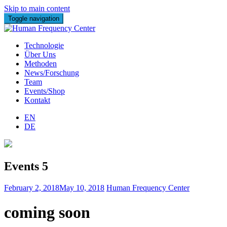
Skip to main content
Toggle navigation
Technologie
Über Uns
Methoden
News/Forschung
Team
Events/Shop
Kontakt
EN
DE
Events 5
February 2, 2018
May 10, 2018
Human Frequency Center
coming soon