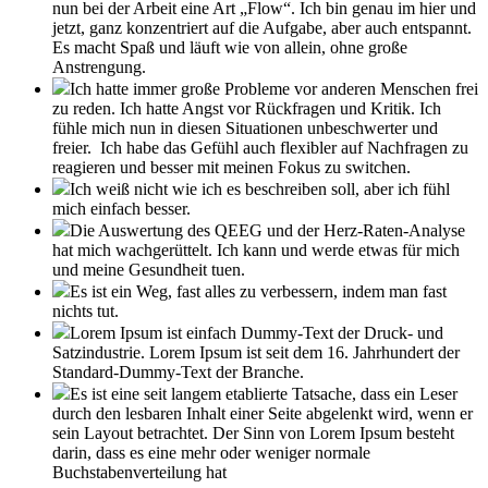
nun bei der Arbeit eine Art „Flow“. Ich bin genau im hier und
jetzt, ganz konzentriert auf die Aufgabe, aber auch entspannt.
Es macht Spaß und läuft wie von allein, ohne große
Anstrengung.
Ich hatte immer große Probleme vor anderen Menschen frei
zu reden. Ich hatte Angst vor Rückfragen und Kritik. Ich
fühle mich nun in diesen Situationen unbeschwerter und
freier. Ich habe das Gefühl auch flexibler auf Nachfragen zu
reagieren und besser mit meinen Fokus zu switchen.
Ich weiß nicht wie ich es beschreiben soll, aber ich fühl
mich einfach besser.
Die Auswertung des QEEG und der Herz-Raten-Analyse
hat mich wachgerüttelt. Ich kann und werde etwas für mich
und meine Gesundheit tuen.
Es ist ein Weg, fast alles zu verbessern, indem man fast
nichts tut.
Lorem Ipsum ist einfach Dummy-Text der Druck- und
Satzindustrie. Lorem Ipsum ist seit dem 16. Jahrhundert der
Standard-Dummy-Text der Branche.
Es ist eine seit langem etablierte Tatsache, dass ein Leser
durch den lesbaren Inhalt einer Seite abgelenkt wird, wenn er
sein Layout betrachtet. Der Sinn von Lorem Ipsum besteht
darin, dass es eine mehr oder weniger normale
Buchstabenverteilung hat