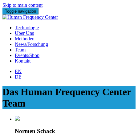
Skip to main content
Toggle navigation
Technologie
Über Uns
Methoden
News/Forschung
Team
Events/Shop
Kontakt
EN
DE
Das Human Frequency Center
Team
Normen Schack