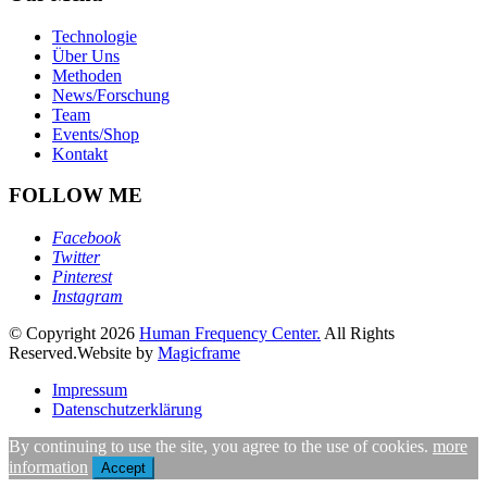
Technologie
Über Uns
Methoden
News/Forschung
Team
Events/Shop
Kontakt
FOLLOW ME
Facebook
Twitter
Pinterest
Instagram
© Copyright 2026
Human Frequency Center.
All Rights
Reserved.
Website by
Magicframe
Impressum
Datenschutzerklärung
By continuing to use the site, you agree to the use of cookies.
more
information
Accept